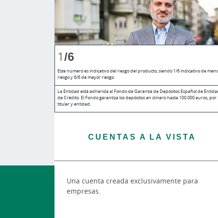
1
/6
Este número es indicativo del riesgo del producto, siendo 1/6 indicativo de men
riesgo y 6/6 de mayor riesgo.
La Entidad está adherida al Fondo de Garantía de Depósitos Español de Entida
de Crédito. El Fondo garantiza los depósitos en dinero hasta 100.000 euros, por
titular y entidad.
CUENTAS A LA VISTA
Una cuenta creada exclusivamente para
empresas.