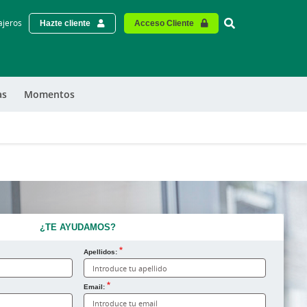
Vinculo - Buscar
ajeros
Hazte cliente
Acceso Cliente
as
Momentos
¿TE AYUDAMOS?
Apellidos:
Email: