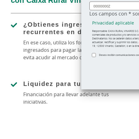
Los campos con
*
son
Privacidad aplicable
¿Obtienes ingresos
recurrentes en divisa?
Responsable: CAIXA RURAL VINAROS S.C.C.V
comerciales de productos
y/o servicios 
Destinatarios: No se cederán
datos a terc
En ese caso, utiliza los fondos
actualizar, rectificar y suprimir los
datos, 
19, 12500 Vinaròs, Castellón, o en la di
ingresados para pagar las cuotas y
Deseo recibir comunicaciones come
evita acudir al mercado de divisas.
Liquidez para tus proyectos
Financiación para llevar adelante tus
iniciativas.