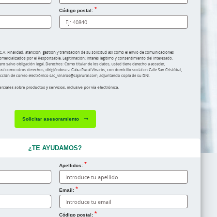
Código postal:
. Finalidad: atención, gestión y tramitación de
su solicitud así como el envío de comunicaciones
comercializados por el Responsable. Legitimación: interés
legítimo y consentimiento del interesado.
ero salvo obligación legal. Derechos: Como titular de los
datos, usted tiene derecho a acceder,
así como otros derechos, dirigiéndose a Caixa Rural Vinaròs, con domicilio
social en Calle San Cristóbal,
rección de correo electrónico sac_vinaros@cajarural.com, adjuntando copia de su DNI.
iales sobre productos y servicios, inclusive por vía electrónica.
Solicitar asesoramiento
¿TE AYUDAMOS?
Apellidos:
Email:
e tu negocio
Código postal: