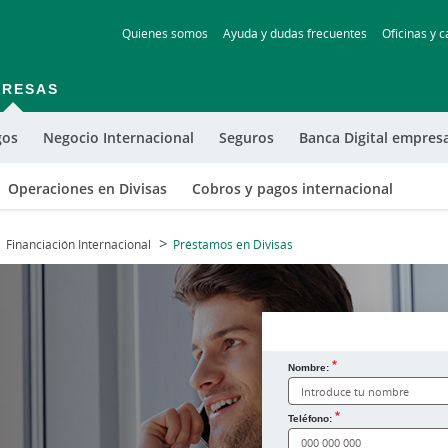
Skip
Quienes somos
Ayuda y dudas frecuentes
Oficinas y c
to
main
contentt
PRESAS
gos
Negocio Internacional
Seguros
Banca Digital empres
Operaciones en Divisas
Cobros y pagos internacional
Financiación Internacional
Préstamos en Divisas
Nombre:
¿Cómo te llamas?
Teléfono: