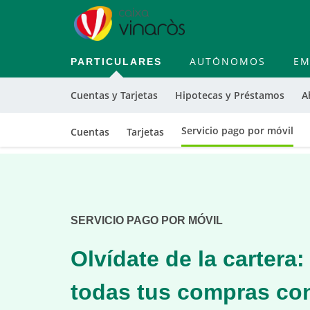
PARTICULARES
AUTÓNOMOS
EM
Cuentas y Tarjetas
Hipotecas y Préstamos
A
Servicio pago por móvil
Cuentas
Tarjetas
Cargando
contenido,
por
favor
SERVICIO PAGO POR MÓVIL
espere...
Olvídate de la cartera
todas tus compras con