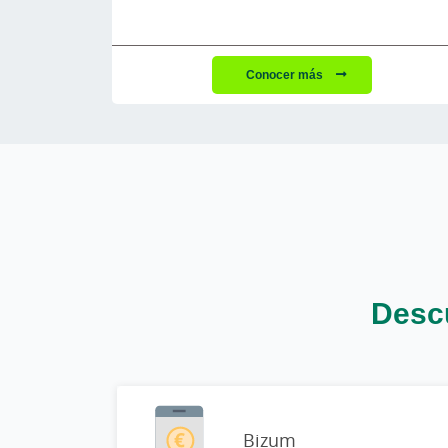
Conocer más
Descu
Bizum