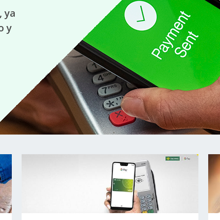
, ya
o y