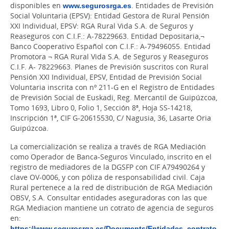
disponibles en
www.segurosrga.es
. Entidades de Previsión
Social Voluntaria (EPSV): Entidad Gestora de Rural Pensión
XXI Individual, EPSV: RGA Rural Vida S.A. de Seguros y
Reaseguros con C.I.F.: A-78229663. Entidad Depositaria,¬
Banco Cooperativo Español con C.I.F.: A-79496055. Entidad
Promotora ¬ RGA Rural Vida S.A. de Seguros y Reaseguros
C.I.F. A- 78229663. Planes de Previsión suscritos con Rural
Pensión XXI Individual, EPSV, Entidad de Previsión Social
Voluntaria inscrita con nº 211-G en el Registro de Entidades
de Previsión Social de Euskadi, Reg. Mercantil de Guipúzcoa,
Tomo 1693, Libro 0, Folio 1, Sección 8ª, Hoja SS-14218,
Inscripción 1ª, CIF G-20615530, C/ Nagusia, 36, Lasarte Oria
Guipúzcoa.
La comercialización se realiza a través de RGA Mediación
como Operador de Banca-Seguros Vinculado, inscrito en el
registro de mediadores de la DGSFP con CIF A79490264 y
clave OV-0006, y con póliza de responsabilidad civil. Caja
Rural pertenece a la red de distribución de RGA Mediación
OBSV, S.A. Consultar entidades aseguradoras con las que
RGA Mediacion mantiene un cotrato de agencia de seguros
en:
https://www.segurosrga.es/Documents/Entidades_contrato