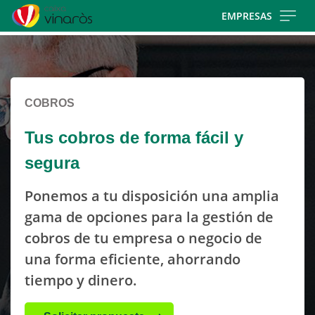
Skip
EMPRESAS
to
Cargando
main
contenido,
contentt
por
favor
COBROS
espere...
Tus cobros de forma fácil y
segura
Ponemos a tu disposición una amplia
gama de opciones para la gestión de
cobros de tu empresa o negocio de
una forma eficiente, ahorrando
tiempo y dinero.