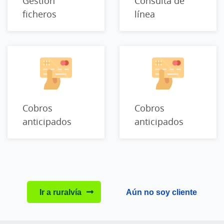
Gestión
Consulta de
ficheros
línea
Cobros
Cobros
anticipados
anticipados
Ir a ruralvía
Aún no soy cliente