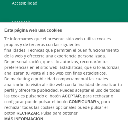
Accesibilidad
Facebook
Esta página web usa cookies
Instagram
Te informamos que el presente sitio web utiliza cookies
propias y de terceros con las siguientes
Twitter
finalidades: Técnicas que permiten el buen funcionamiento
de la web y ofrecerte una experiencia personalizada.
De personalización, que si lo autorizas, recordarán tus
YouTube
preferencias en el sitio web. Estadísticas, que si lo autorizas,
analizarán tu visita al sitio web con fines estadísticos.
De marketing o publicidad comportamental las cuales
analizarán tu visita al sitio web con la finalidad de analizar tu
perfil y ofrecerte publicidad. Puedes aceptar el uso de todas
las cookies pulsando el botón
ACEPTAR
, para rechazar o
configurar puede pulsar el botón
CONFIGURAR
y, para
rechazar todas las cookies opcionales puede pulsar el
Tablón de anuncios
Tipos de cambio
Aviso legal
Política de cookies
botón
RECHAZAR
. Pulsa para obtener
Protección de datos
MÁS INFORMACIÓN