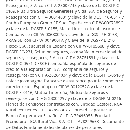
Reaseguros, S.A. con CIF A-28007748 y clave de la DGSFP C-
0109, Plus Ultra Seguros Generales y Vida, S.A. de Seguros y
Reaseguros con CIF A-30014831 y clave de la DGSFP C-0517 y
Chubb European Group SE Suc. España con CIF W-0067389G
y clave de la DGSFP E-0155, Markel International Insurance
Company con CIF W-0068002e y clave de la DGSFP E-0163,
ARAG SE, con CIF W-0049001A y Clave de la DGSFP E-210,
Hiscox S.A., sucursal en España con CIF W-0185688I y clave
DGSFP E0-231, Solunion seguros, compañía internacional de
seguros y reaseguros, S.A. con CIF A-28761591 y clave de la
DGSFP C-0571, CESCE (compañía española de seguros de
crédito a la exportación, S.A., compañía de seguros y
reaseguros) con CIF A-28264034 y clave de la DGSFP C-0516 y
Coface (compagnie francaise d'assurance pour le commerce
exterieur suc. España) con CIF W-0012052G y clave de la
DGSFP E-0116, Mutua Tinerfeña, Mutua de Seguros y
reaseguros con CIF G-38004297 y clave de la DGSFP M-0216.
Planes de Pensiones contratados con: Entidad Gestora: RGA
Rural Pensiones C.I.F. A78963675. Entidad Depositaria:
Banco Cooperativo Español C.I.F. A 79496055. Entidad
Promotora: RGA Rural Vida S.A. C.I.F. A78229663. Documento
de Datos Fundamentales de planes de pensiones