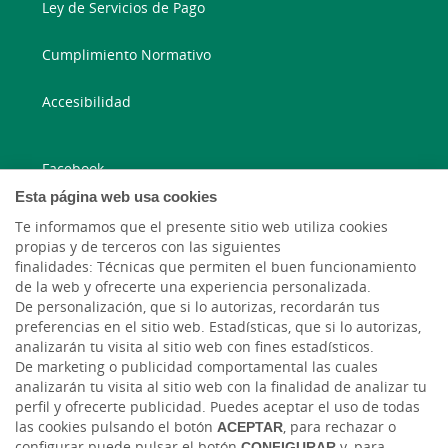
Ley de Servicios de Pago
Cumplimiento Normativo
Accesibilidad
Facebook
Esta página web usa cookies
Instagram
Te informamos que el presente sitio web utiliza cookies
propias y de terceros con las siguientes
Twitter
finalidades: Técnicas que permiten el buen funcionamiento
de la web y ofrecerte una experiencia personalizada.
De personalización, que si lo autorizas, recordarán tus
YouTube
preferencias en el sitio web. Estadísticas, que si lo autorizas,
analizarán tu visita al sitio web con fines estadísticos.
De marketing o publicidad comportamental las cuales
analizarán tu visita al sitio web con la finalidad de analizar tu
perfil y ofrecerte publicidad. Puedes aceptar el uso de todas
las cookies pulsando el botón
ACEPTAR
, para rechazar o
configurar puede pulsar el botón
CONFIGURAR
y, para