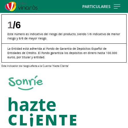
Skip
PARTICULARES
to
main
1
/6
contentt
Este número es indicativo del riesgo del producto, siendo 1/6 indicativo de menor
riesgo y 6/6 de mayor riesgo.
La Entidad está adherida al Fondo de Garantía de Depósitos Español de
Entidades de Crédito. El Fondo garantiza los depósitos en dinero hasta 100.000
euros, por titular y entidad.
Este indicador de riesgo afecta a la Cuenta ‘Hazte Cliente’
Cargando
contenido,
por
favor
espere...