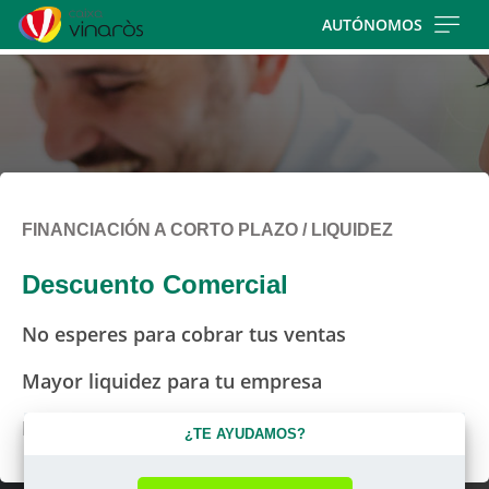
Skip
AUTÓNOMOS
to
main
contentt
FINANCIACIÓN A CORTO PLAZO / LIQUIDEZ
Descuento Comercial
No esperes para cobrar tus ventas
Mayor liquidez para tu empresa
Más rápido y sencillo a través de Ruralvía
¿TE AYUDAMOS?