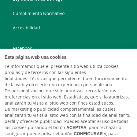
Cumplimiento Normativo
Accesibilidad
Facebook
Esta página web usa cookies
Instagram
Te informamos que el presente sitio web utiliza cookies
propias y de terceros con las siguientes
Twitter
finalidades: Técnicas que permiten el buen funcionamiento
de la web y ofrecerte una experiencia personalizada.
De personalización, que si lo autorizas, recordarán tus
YouTube
preferencias en el sitio web. Estadísticas, que si lo autorizas,
analizarán tu visita al sitio web con fines estadísticos.
De marketing o publicidad comportamental las cuales
analizarán tu visita al sitio web con la finalidad de analizar tu
perfil y ofrecerte publicidad. Puedes aceptar el uso de todas
las cookies pulsando el botón
ACEPTAR
, para rechazar o
configurar puede pulsar el botón
CONFIGURAR
y, para