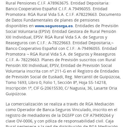
Rural Pensiones C.I.F. A78963675. Entidad Depositaria:
Banco Cooperativo Español C.I.F. A 79496055. Entidad
Promotora: RGA Rural Vida S.A. C.I.F. A78229663. Documento
de Datos Fundamentales de planes de pensiones
disponibles en
www.segurosrga.es
. Entidades de Previsión
Social Voluntaria (EPSV): Entidad Gestora de Rural Pensión
XXI Individual, EPSV: RGA Rural Vida S.A. de Seguros y
Reaseguros con C.I.F.: A-78229663. Entidad Depositaria,¬
Banco Cooperativo Español con C.I.F.: A-79496055. Entidad
Promotora ¬ RGA Rural Vida S.A. de Seguros y Reaseguros
C.I.F. A- 78229663. Planes de Previsión suscritos con Rural
Pensión XXI Individual, EPSV, Entidad de Previsión Social
Voluntaria inscrita con nº 211-G en el Registro de Entidades
de Previsión Social de Euskadi, Reg. Mercantil de Guipúzcoa,
Tomo 1693, Libro 0, Folio 1, Sección 8ª, Hoja SS-14218,
Inscripción 1ª, CIF G-20615530, C/ Nagusia, 36, Lasarte Oria
Guipúzcoa.
La comercialización se realiza a través de RGA Mediación
como Operador de Banca-Seguros Vinculado, inscrito en el
registro de mediadores de la DGSFP con CIF A79490264 y
clave OV-0006, y con póliza de responsabilidad civil. Caja
Rural pertenece a la red de distribución de RGA Mediación