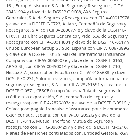
161, Europ Assistance S.A. de Seguros y Reaseguros, CIF A-
28461994 y clave de la DGSFP C-0668, AXA Seguros
Generales, S.A. de Seguros y Reaseguros con CIF A-60917978
y clave de la DGSFP C-0723, Allianz, Compañía de Seguros y
Reaseguros, S.A. con CIF A-28007748 y clave de la DGSFP C-
0109, Plus Ultra Seguros Generales y Vida, S.A. de Seguros y
Reaseguros con CIF A-30014831 y clave de la DGSFP C-0517 y
Chubb European Group SE Suc. España con CIF W-0067389G
y clave de la DGSFP E-0155, Markel International Insurance
Company con CIF W-0068002e y clave de la DGSFP E-0163,
ARAG SE, con CIF W-0049001A y Clave de la DGSFP E-210,
Hiscox S.A., sucursal en España con CIF W-0185688I y clave
DGSFP E0-231, Solunion seguros, compañía internacional de
seguros y reaseguros, S.A. con CIF A-28761591 y clave de la
DGSFP C-0571, CESCE (compañía española de seguros de
crédito a la exportación, S.A., compañía de seguros y
reaseguros) con CIF A-28264034 y clave de la DGSFP C-0516 y
Coface (compagnie francaise d'assurance pour le commerce
exterieur suc. España) con CIF W-0012052G y clave de la
DGSFP E-0116, Mutua Tinerfeña, Mutua de Seguros y
reaseguros con CIF G-38004297 y clave de la DGSFP M-0216.
Planes de Pensiones contratados con: Entidad Gestora: RGA