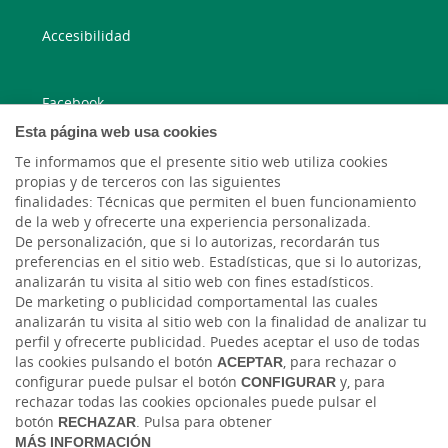
Accesibilidad
Facebook
Esta página web usa cookies
Instagram
Te informamos que el presente sitio web utiliza cookies
propias y de terceros con las siguientes
Twitter
finalidades: Técnicas que permiten el buen funcionamiento
de la web y ofrecerte una experiencia personalizada.
De personalización, que si lo autorizas, recordarán tus
YouTube
preferencias en el sitio web. Estadísticas, que si lo autorizas,
analizarán tu visita al sitio web con fines estadísticos.
De marketing o publicidad comportamental las cuales
analizarán tu visita al sitio web con la finalidad de analizar tu
perfil y ofrecerte publicidad. Puedes aceptar el uso de todas
las cookies pulsando el botón
ACEPTAR
, para rechazar o
configurar puede pulsar el botón
CONFIGURAR
y, para
rechazar todas las cookies opcionales puede pulsar el
Tablón de anuncios
Tipos de cambio
Aviso legal
Política de cookies
botón
RECHAZAR
. Pulsa para obtener
Protección de datos
MÁS INFORMACIÓN